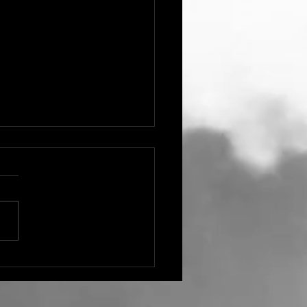
立60周年記念式典通常総
び60周年式典