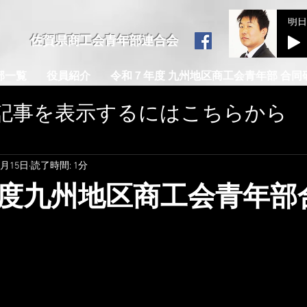
​佐賀県商工会青年部連合会
部一覧
役員紹介
令和７年度 九州地区商工会青年部 合同
の記事を表示するにはこちらから
9月15日
読了時間: 1分
度九州地区商工会青年部