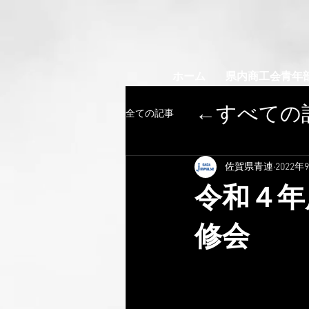
ホーム
県内商工会青年
​←すべて
全ての記事
佐賀県青連
2022年
令和４年
修会