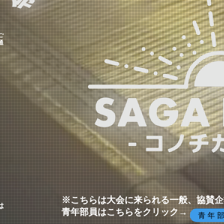
ご
通
※こちらは大会に来られる一般、協賛企
は
青年部員はこちらをクリック→
青年