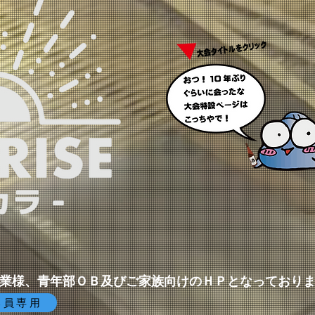
業様、青年部ＯＢ及びご家族向けのＨＰとなっており
部員専用