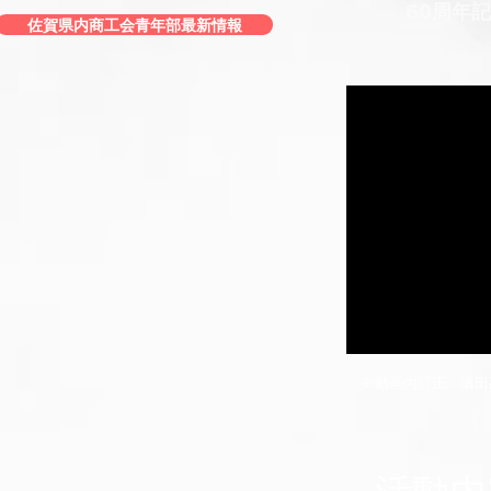
60周年
佐賀県内商工会青年部最新情報
※動画内訂正 溝田