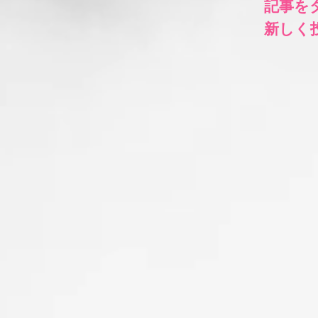
​記事
​新し