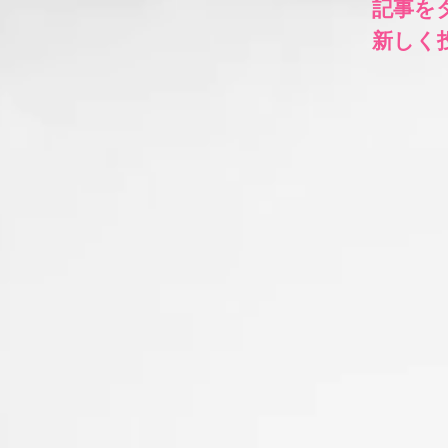
​記事
​新し